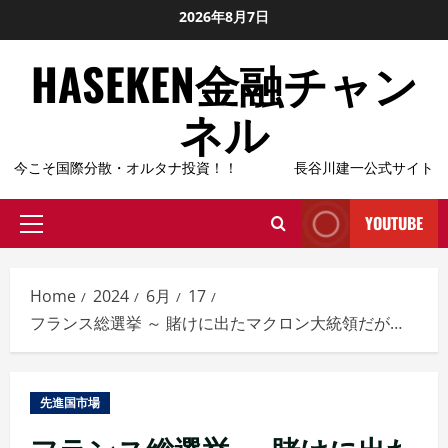
Skip
2026年8月7日
to
HASEKEN金融チャン
content
ネル
今こそ国際分散・オルタナ投資！！ 長谷川建一公式サイト
YOUTUBE
Primary
Menu
Home
2024
6月
17
フランス総選挙 ～ 賭けに出たマクロン大統領だが…
先進国市場