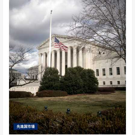
a
d
i
n
g
先進国市場