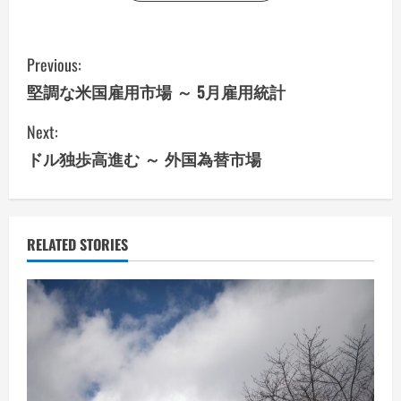
C
Previous:
o
堅調な米国雇用市場 ～ 5月雇用統計
n
Next:
ドル独歩高進む ～ 外国為替市場
t
i
n
RELATED STORIES
u
e
R
e