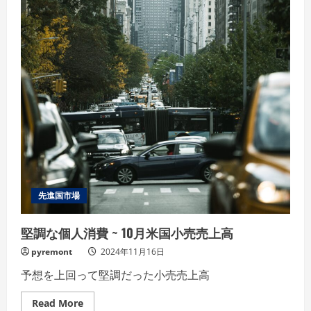
米
PMI
先進国市場
堅調な個人消費 ~ 10月米国小売売上高
pyremont
2024年11月16日
予想を上回って堅調だった小売売上高
Read
Read More