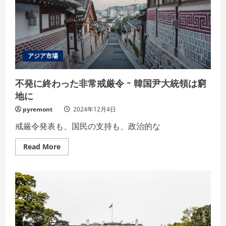
ト
ラ
ン
プ
次
期
政
権
アジア市場
の
前
向
不発に終わった非常戒厳令 ~ 韓国尹大統領は窮
き
姿
地に
勢
を
pyremont
2024年12月4日
フ
ォ
ロ
戒厳令発表も、国民の支持も、政治的な
ー
の
Read
材
Read More
more
料
about
に
不
発
に
終
わ
っ
た
非
常