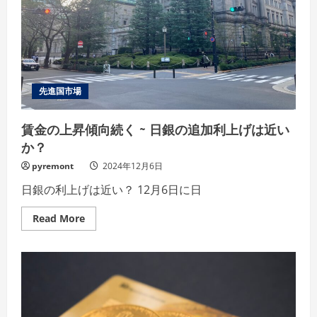
ー
ス
ダ
ウ
ン
し
た
雇
用
先進国市場
市
場
賃金の上昇傾向続く ~ 日銀の追加利上げは近い
か？
pyremont
2024年12月6日
日銀の利上げは近い？ 12月6日に日
Read
Read More
more
about
賃
金
の
上
昇
傾
向
続