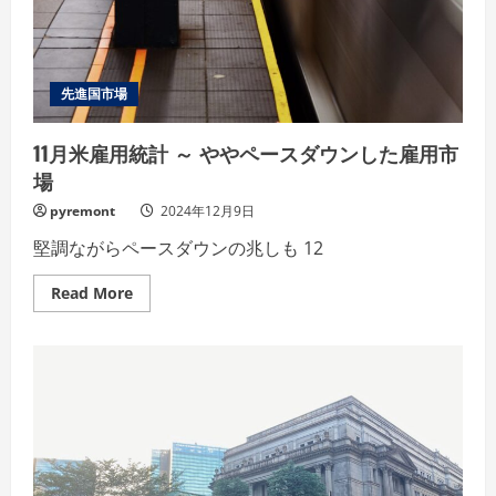
先進国市場
11月米雇用統計 ～ ややペースダウンした雇用市
場
pyremont
2024年12月9日
堅調ながらペースダウンの兆しも 12
Read
Read More
more
about
11
月
米
雇
用
統
計
～
や
や
ペ