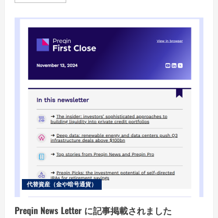
more
about
堅
調
な
個
人
消
費
~
10
月
米
国
小
売
売
上
高
代替資産（金や暗号通貨）
Preqin News Letter に記事掲載されました