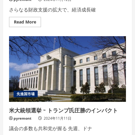
さらなる財政支援の拡大で、経済成長確
Read
Read More
more
about
中
国
全
人
代
常
務
委
員
会
が
追
加
財
政
先進国市場
政
策
を
米大統領選挙 ~ トランプ氏圧勝のインパクト
検
討
か
pyremont
2024年11月11日
議会の多数も共和党が握る 先週、ドナ