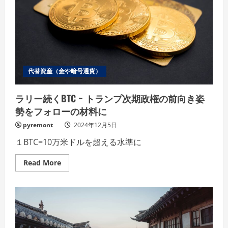
く
~
日
銀
の
追
加
利
上
げ
代替資産（金や暗号通貨）
は
近
い
ラリー続くBTC ~ トランプ次期政権の前向き姿
か？
勢をフォローの材料に
pyremont
2024年12月5日
１BTC=10万米ドルを超える水準に
Read
Read More
more
about
ラ
リ
ー
続
く
BTC
~