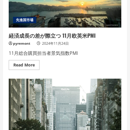
セ
ン
ト
氏
先進国市場
経済成長の差が際立つ 11月欧英米PMI
pyremont
2024年11月24日
11月総合購買担当者景気指数PMI
Read
Read More
more
about
経
済
成
長
の
差
が
際
立
つ
11
月
欧
英