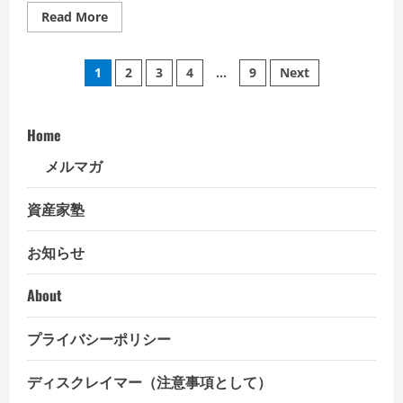
Read
Read More
more
about
米
投
大
1
2
3
4
…
9
Next
統
領
稿
選
挙
~
Home
の
ト
ラ
メルマガ
ン
ペ
プ
氏
圧
資産家塾
ー
勝
の
イ
お知らせ
ジ
ン
パ
ク
送
About
ト
り
プライバシーポリシー
ディスクレイマー（注意事項として）