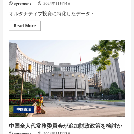
pyremont
2024年11月14日
オルタナティブ投資に特化したデータ・
Read
Read More
more
about
Preqin
News
Letter
に
記
事
掲
載
さ
れ
ま
し
た
中国市場
中国全人代常務委員会が追加財政政策を検討か
pyremont
2024年11月12日