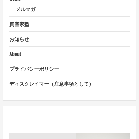
命
防
メルマガ
衛
隊
が
資産家塾
イ
ス
ラ
お知らせ
エ
ル
に
報
About
復
攻
撃
プライバシーポリシー
ディスクレイマー（注意事項として）