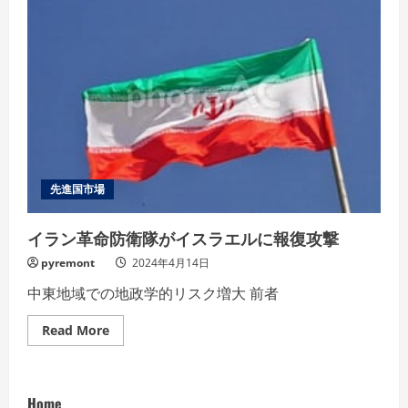
先進国市場
イラン革命防衛隊がイスラエルに報復攻撃
pyremont
2024年4月14日
中東地域での地政学的リスク増大 前者
Read
Read More
more
about
イ
ラ
ン
Home
革