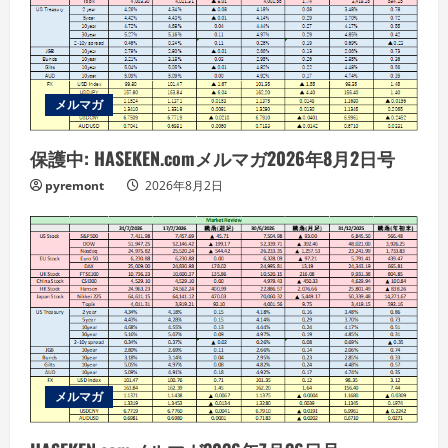
e
a
d
メルマガ
i
保護中: HASEKEN.comメルマガ2026年8月2日号
pyremont
2026年8月2日
n
g
メルマガ