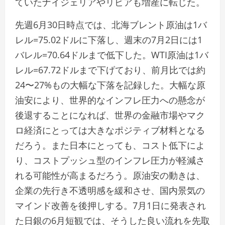
ていたナイジェリアやリビアも増産に転じた。
先週6月30日時点では、北海ブレント原油は1バ
レル=75.02ドルに下落し、週末の7月2日には1
バレル=70.64ドルまで低下した。WTI原油は1バ
レル=67.72ドルまで下げており、前月比では約
24〜27%もの大幅な下落を記録した。大幅な原
油安により、世界的なインフレ圧力への懸念が
後退することになれば、世界の金融市場やマク
ロ経済にとっては大きなポジティブ材料となる
だろう。また日本にとっても、コスト低下によ
り、コストプッシュ型のインフレ圧力が軽減さ
れる可能性が高まるだろう。原油安の動きは、
企業の先行き不透明感を緩和させ、国内景気の
マインド改善を後押しする。7月1日に発表され
た日銀の6月短観では、そうした良い流れを先取