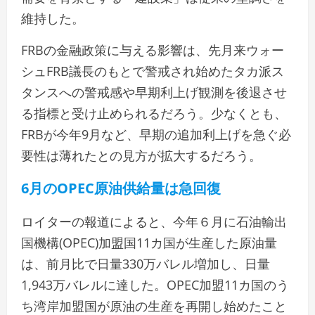
維持した。
FRBの金融政策に与える影響は、先月来ウォー
シュFRB議長のもとで警戒され始めたタカ派ス
タンスへの警戒感や早期利上げ観測を後退させ
る指標と受け止められるだろう。少なくとも、
FRBが今年9月など、早期の追加利上げを急ぐ必
要性は薄れたとの見方が拡大するだろう。
6月のOPEC原油供給量は急回復
ロイ‌ターの報道によると、今年６月に石油輸出
国機構(OPEC)加盟国11カ国が生産した原油量
は、前月比で⁠日量330万バレル増加し、日量
1,943万バレルに達した。OPEC加盟11カ国のう
ち湾岸加盟国が原油の生産を再開し始めたこと