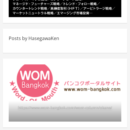
Posts by HasegawaKen
https://www.wom-bangkok.com/wom-column/okane/