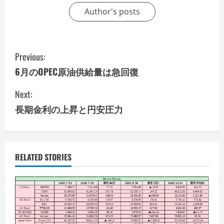
Author's posts
C
Previous:
o
6月のOPEC原油供給量は急回復
n
Next:
長期金利の上昇と円安圧力
t
i
n
RELATED STORIES
u
e
R