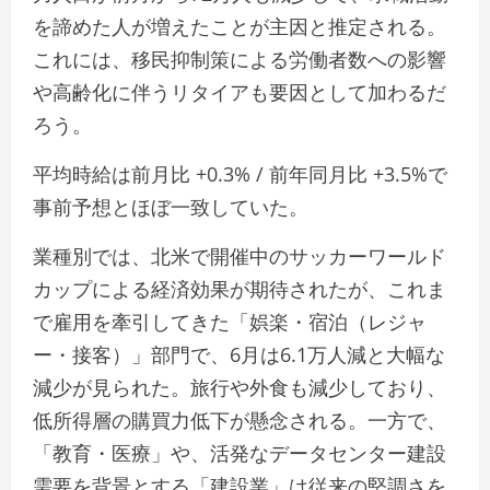
を諦めた人が増えたことが主因と推定される。
これには、移民抑制策による労働者数への影響
や高齢化に伴うリタイアも要因として加わるだ
ろう。
平均時給は前月比 +0.3% / 前年同月比 +3.5%で
事前予想とほぼ一致していた。
業種別では、北米で開催中のサッカーワールド
カップによる経済効果が期待されたが、これま
で雇用を牽引してきた「娯楽・宿泊（レジャ
ー・接客）」部門で、6月は6.1万人減と大幅な
減少が見られた。旅行や外食も減少しており、
低所得層の購買力低下が懸念される。一方で、
「教育・医療」や、活発なデータセンター建設
需要を背景とする「建設業」は従来の堅調さを