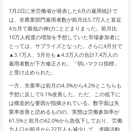
7月2日に米労働省が発表した6月の雇用統計で
は、非農業部門雇用者数が前月比5.7万人と直近
4カ月で最低の伸びにとどまりまった。前月比
10万人程度の増加を予想していた市場参加者に
とっては、サプライズとなった。さらに4月分で
▲3.1万人、5月分も▲4.3万人の合計7.4万人の
雇用者数が下方修正され、「弱いマクロ指標」
と受け止められた。
一方、失業率は前月の4.3%から4.2%とこちらも
予想に反して0.1%改善した。ただ、この低下に
は構造的な要因が指摘されている。数字面は失
業率改善と読めるものの、実態は労働参加率が
61.5%と前月の62.0%から急低下しており、労働
力人口が前月から72万人も減少して、求職活動