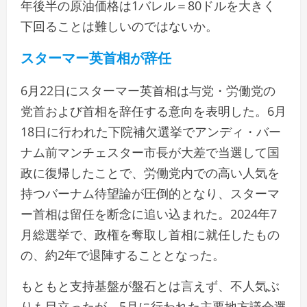
年後半の原油価格は1バレル＝80ドルを大きく
下回ることは難しいのではないか。
スターマー英首相が辞任
6月22日にスターマー英首相は与党・労働党の
党首および首相を辞任する意向を表明した。6月
18日に行われた下院補欠選挙でアンディ・バー
ナム前マンチェスター市長が大差で当選して国
政に復帰したことで、労働党内での高い人気を
持つバーナム待望論が圧倒的となり、スターマ
ー首相は留任を断念に追い込まれた。2024年7
月総選挙で、政権を奪取し首相に就任したもの
の、約2年で退陣することとなった。
もともと支持基盤が盤石とは言えず、不人気ぶ
りも目立ったが、5月に行われた主要地方議会選