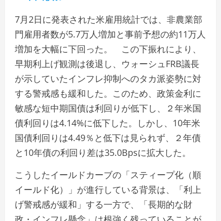
7月2日に発表された米雇用統計では、非農業部
門雇用者数が5.7万人増加と事前予想の約11万人
増加を大幅に下回った。 この下振れにより、
早期利上げ観測は後退し、ウォーシュFRB議長
が示していたインフレ抑制へのタカ派姿勢に対
する警戒感も緩和した。このため、政策金利に
敏感な短中期国債は利回りが低下し、２年米国
債利回りは4.14%に低下した。しかし、10年米
国債利回りは4.49％と低下は見られず、２年債
と10年債の利回り差は35.0Bpsに拡大した。
こうしたイールドカーブの「スティープ化（順
イールド化）」が進行している背景は、「利上
げ警戒感が緩和」する一方で、「長期的な財
政・インフレ懸念」は根強く残っていることが