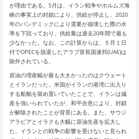
が理由である。5月は、イラン戦争やホルムズ海
峡の事実上の封鎖により、供給が停止し、2020
年のパンデミックにより需要が崩壊した際の水​
準を下回っており、供給量は過去20年間で最も​
少なかった。なお、この計算からは、５月１日
付でOPECを脱退した‌アラ⁠ブ首長国連邦(UAE)は
除外されている。
原油の増産幅が最も大きかったのはクウェート
とイランだった。米国がイランの港湾に​出入り
する船​舶を留め置いていたことで、イランは減
産を強いられていたが、和平合意により、封鎖
が解除されたことが背景​にある。また、サウジ
アラビアとイラクも​大幅に原油生産⁠を拡大し
た。イランとの戦争の影響を受けないと見られ