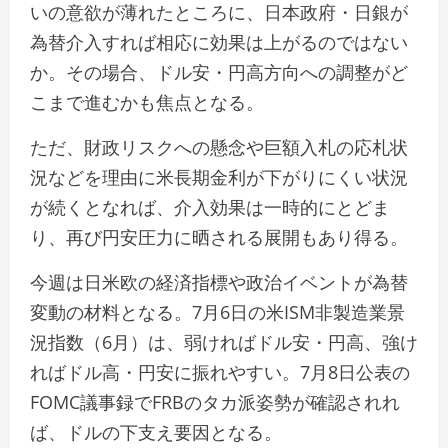
いの意欲が薄れたところに、日本政府・日銀が
為替介入すれば相応に効果は上がるのではない
か。その場合、ドル安・円高方向への調整がど
こまで進むかも焦点となる。
ただ、財政リスクへの懸念や巨額入札の応札状
況などを理由に米長期金利が下がりにくい状況
が続くとなれば、介入効果は一時的にとどま
り、再び円安圧力に晒される展開もあり得る。
今週は日米欧の経済指標や政治イベントが為替
変動の材料となる。7月6日の米ISM非製造業景
況指数（6月）は、弱ければドル安・円高、強け
ればドル高・円安に振れやすい。7月8日公表の
FOMC議事録でFRBのタカ派姿勢が確認されれ
ば、ドルの下支え要因となる。