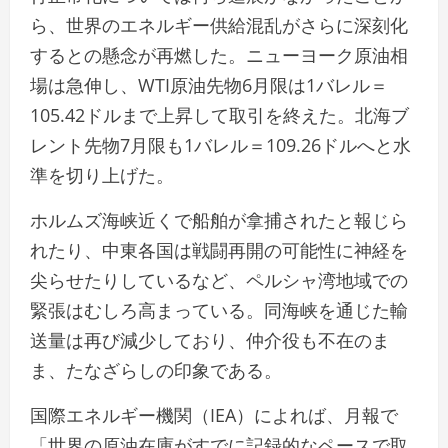
ら、世界のエネルギー供給混乱がさらに深刻化
するとの懸念が再燃した。ニューヨーク原油相
場は急伸し、WTI原油先物6月限は1バレル＝
105.42ドルまで上昇して取引を終えた。北海ブ
レント先物7月限も1バレル＝109.26ドルへと水
準を切り上げた。
ホルムズ海峡近くで船舶が拿捕されたと報じら
れたり、中東各国は戦闘再開の可能性に神経を
尖らせたりしているなど、ペルシャ湾地域での
緊張はむしろ高まっている。同海峡を通じた輸
送量は再び減少しており、仲介役も不在のま
ま、たなざらしの印象である。
国際エネルギー機関（IEA）によれば、月報で
「世界の原油在庫がすでに記録的なペースで取