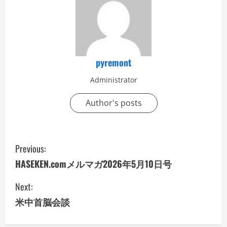
pyremont
Administrator
Author's posts
C
Previous:
o
HASEKEN.comメルマガ2026年5月10日号
n
Next:
米中首脳会談
t