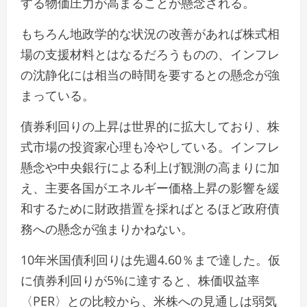
する物価圧力が高まることが懸念される。
もちろん地政学的な状況の改善があれば株式相
場の支援材料とはなるだろうものの、インフレ
の沈静化には相当の時間を要するとの懸念が強
まっている。
債券利回りの上昇は世界的に拡大しており、株
式市場の投資家心理も冷やしている。インフレ
懸念や中央銀行による利上げ観測の高まりに加
え、主要各国がエネルギー価格上昇の影響を緩
和するために財政措置を採ればとるほど政府債
務への懸念が強まりかねない。
10年米国債利回りは先週4.60％まで達した。仮
に債券利回りが5%に達すると、株価収益率
〈PER〉との比較から、米株への見通しは弱気