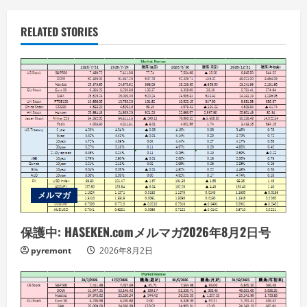
i
n
RELATED STORIES
u
e
R
e
a
d
メルマガ
i
保護中: HASEKEN.comメルマガ2026年8月2日号
pyremont
2026年8月2日
n
g