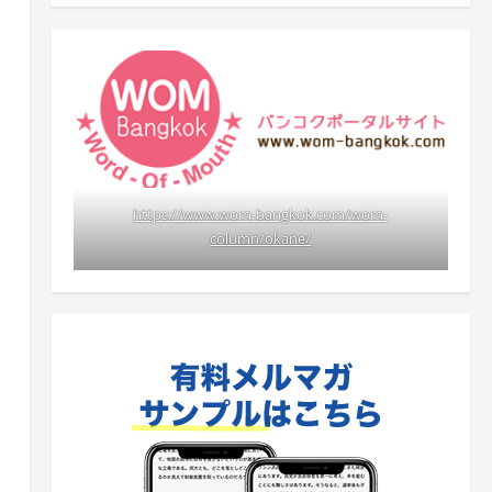
https://www.wom-bangkok.com/wom-
column/okane/