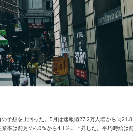
の予想を上回った。5月は速報値27.2万人増から同21.8
率は前月の4.0％から4.1％に上昇した。平均時給は