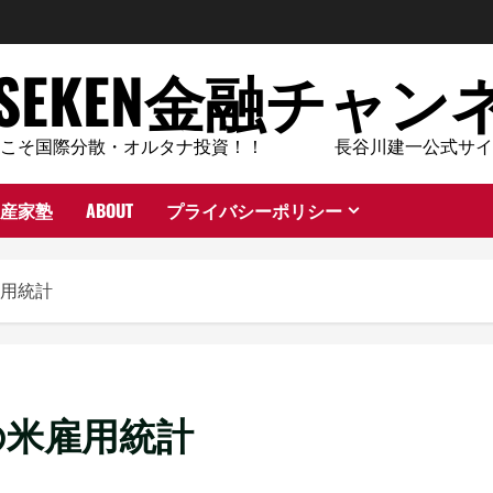
ASEKEN金融チャン
今こそ国際分散・オルタナ投資！！ 長谷川建一公式サイ
産家塾
ABOUT
プライバシーポリシー
用統計
の米雇用統計