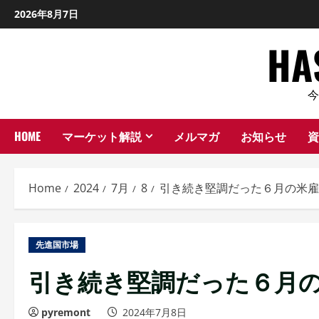
Skip
2026年8月7日
to
H
content
HOME
マーケット解説
メルマガ
お知らせ
資
Home
2024
7月
8
引き続き堅調だった６月の米雇
先進国市場
引き続き堅調だった６月
pyremont
2024年7月8日