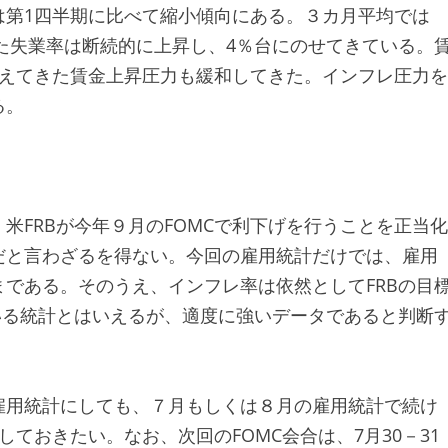
は第1四半期に比べて縮小傾向にある。３カ月平均では
また失業率は断続的に上昇し、4％台にのせてきている。
支えてきた賃金上昇圧力も緩和してきた。インフレ圧力を
る。
米FRBが今年９月のFOMCで利下げを行うことを正当化
だと言わざるを得ない。今回の雇用統計だけでは、雇用
である。そのうえ、インフレ率は依然としてFRBの目
いる統計とはいえるが、適度に強いデータであると判断
雇用統計にしても、７月もしくは８月の雇用統計で続け
ておきたい。なお、次回のFOMC会合は、7月30－31