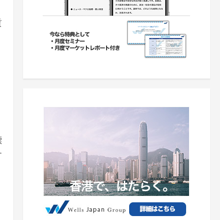
賃
標
す