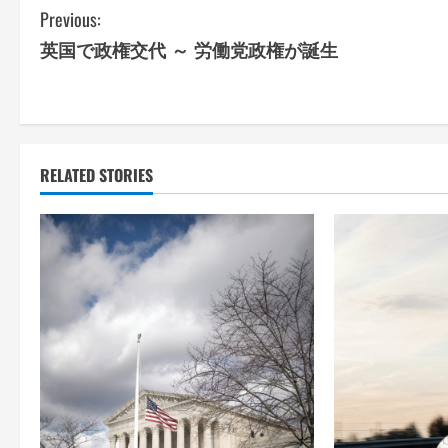
C
Previous:
英国で政権交代 ～ 労働党政権が誕生
o
n
t
RELATED STORIES
i
n
u
e
R
e
a