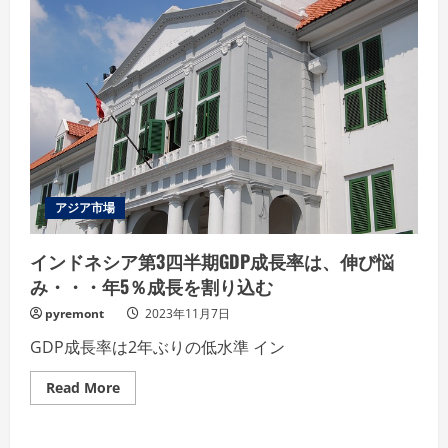
アジア市場
インドネシア第3四半期GDP成長率は、伸び悩
み・・・年5％成長を割り込む
pyremont
2023年11月7日
GDP成長率は2年ぶりの低水準 イン
Read
Read More
more
about
イ
ン