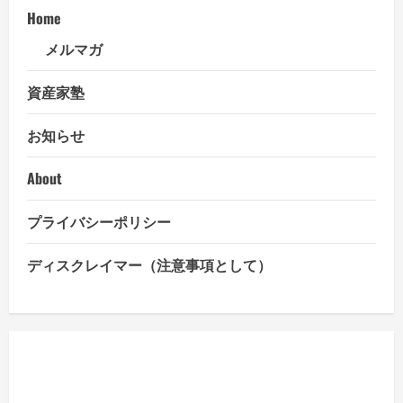
ド
Home
ネ
シ
ア
メルマガ
第
3
四
資産家塾
半
期
GDP
お知らせ
成
長
率
は、
About
伸
び
悩
プライバシーポリシー
み・・・
年
5％
成
ディスクレイマー（注意事項として）
長
を
割
り
込
む