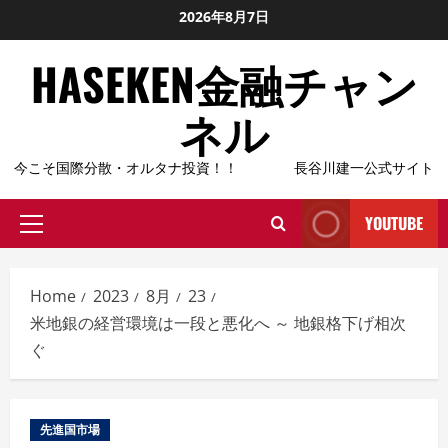
Skip
2026年8月7日
to
HASEKEN金融チャン
content
ネル
今こそ国際分散・オルタナ投資！！ 長谷川建一公式サイト
YOUTUBE
Primary
Menu
Home
2023
8月
23
米地銀の経営環境は一段と悪化へ ～ 地銀格下げ相次
ぐ
先進国市場