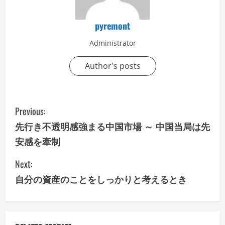
pyremont
Administrator
Author's posts
C
Previous:
o
先行き不透明感強まる中国市場 ～ 中国当局は先
安感を牽制
n
Next:
t
自分の資産のことをしっかりと考えるとき
i
n