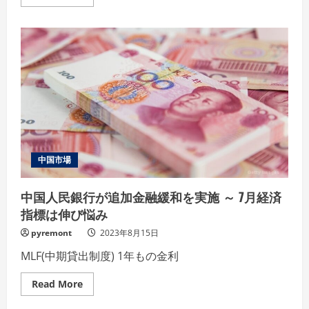
more
about
中
国
経
済
が
直
面
す
る
デ
フ
レ
リ
ス
ク
中国市場
～
新
築
中国人民銀行が追加金融緩和を実施 ～ 7月経済
住
宅
指標は伸び悩み
価
格
pyremont
2023年8月15日
が
主
要
MLF(中期貸出制度) 1年もの金利
４
９
Read
都
Read More
more
市
about
で