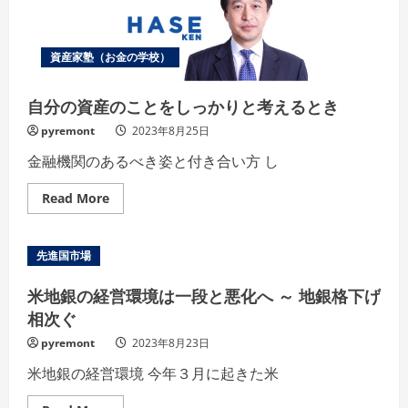
も
長
く
は
資産家塾（お金の学校）
続
か
ず
～
自分の資産のことをしっかりと考えるとき
乱
高
pyremont
2023年8月25日
下
の
金融機関のあるべき姿と付き合い方 し
中
国
株
Read
Read More
式
more
市
about
場
自
分
先進国市場
の
資
産
米地銀の経営環境は一段と悪化へ ～ 地銀格下げ
の
こ
相次ぐ
と
を
pyremont
2023年8月23日
し
っ
米地銀の経営環境 今年３月に起きた米
か
り
と