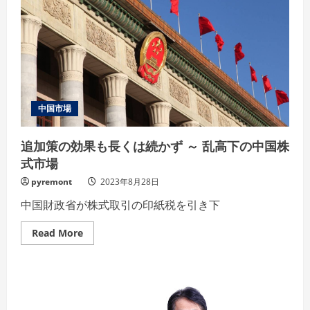
ホ
ー
ル・
シ
ン
ポ
ジ
ウ
ム
で
パ
中国市場
ウ
エ
ル
追加策の効果も長くは続かず ～ 乱高下の中国株
FRB
議
式市場
長
が
講
pyremont
2023年8月28日
演
中国財政省が株式取引の印紙税を引き下
Read
Read More
more
about
追
加
策
の
効
果