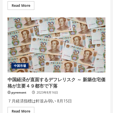
Read
Read More
more
about
先
行
き
不
透
明
感
強
ま
る
中
国
市
場
～
中国市場
中
国
当
中国経済が直面するデフレリスク ～ 新築住宅価
局
は
格が主要４９都市で下落
先
安
pyremont
2023年8月16日
感
を
牽
７月経済指標は軒並み弱い 8月15日
制
Read
Read More