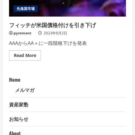
和
へ
先進国市場
の
期
待
フィッチが米国債格付けを引き下げ
を
膨
pyremont
2023年8月2日
ら
ま
せ
AAAからAA＋に一段階格下げを発表
る
内
容
Read
Read More
more
about
フ
ィ
ッ
Home
チ
が
米
メルマガ
国
債
格
資産家塾
付
け
を
お知らせ
引
き
下
げ
About