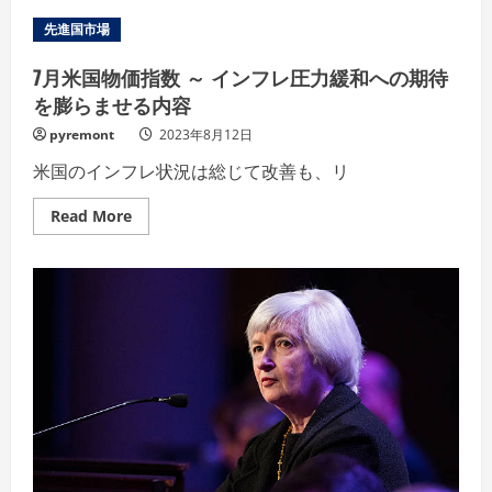
中
下
国
落
先進国市場
人
民
銀
7月米国物価指数 ～ インフレ圧力緩和への期待
行
が
を膨らませる内容
追
加
pyremont
2023年8月12日
金
融
米国のインフレ状況は総じて改善も、リ
緩
和
を
Read
Read More
実
more
施
about
～
7
7
月
月
米
経
国
済
物
指
価
標
指
は
数
伸
～
び
イ
悩
ン
み
フ
レ
圧
力
緩