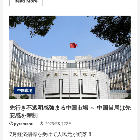
Read
Read More
考
more
え
about
る
米
と
地
き
銀
の
経
営
環
境
は
一
段
と
悪
化
へ
～
地
銀
中国市場
格
下
げ
相
先行き不透明感強まる中国市場 ～ 中国当局は先
次
安感を牽制
ぐ
pyremont
2023年8月22日
7月経済指標を受けて人民元が続落 8