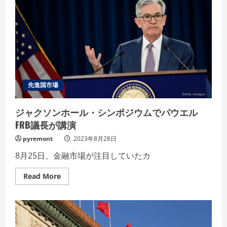
先進国市場
ジャクソンホール・シンポジウムでパウエル
FRB議長が講演
pyremont
2023年8月28日
8月25日、金融市場が注目していたカ
Read
Read More
more
about
ジ
ャ
ク
ソ
ン