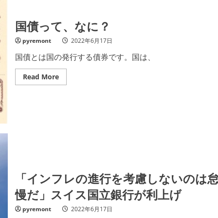
国債って、なに？
pyremont
2022年6月17日
国債とは国の発行する債券です。国は、
Read
Read More
more
about
国
債
っ
て、
な
に？
「インフレの進行を考慮しないのは
慢だ」スイス国立銀行が利上げ
pyremont
2022年6月17日