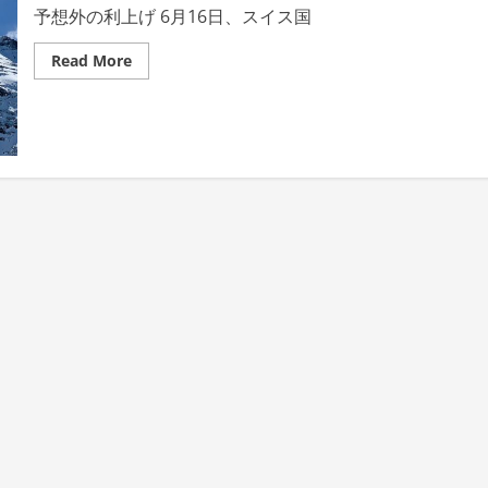
予想外の利上げ 6月16日、スイス国
Read
Read More
more
about
「イ
ン
フ
レ
の
進
行
を
考
慮
し
な
い
の
は
怠
慢
だ」
ス
イ
ス
国
立
銀
行
が