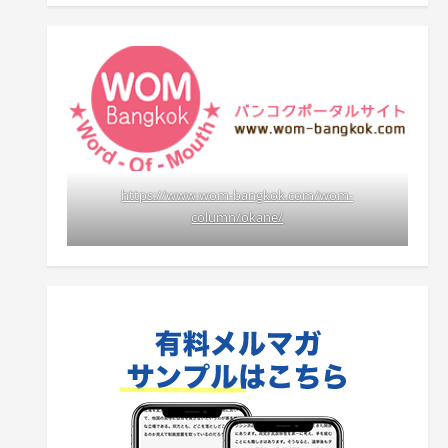
https://www.wom-bangkok.com/wom-
column/okane/