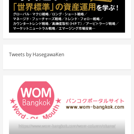
Tweets by HasegawaKen
https://www.wom-bangkok.com/wom-column/okane/