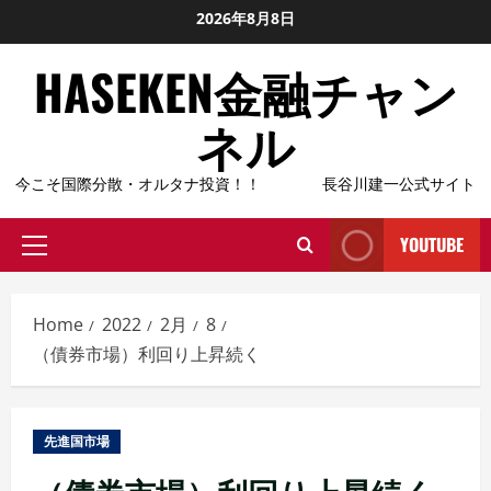
Skip
2026年8月8日
to
HASEKEN金融チャン
content
ネル
今こそ国際分散・オルタナ投資！！ 長谷川建一公式サイト
YOUTUBE
Primary
Menu
Home
2022
2月
8
（債券市場）利回り上昇続く
先進国市場