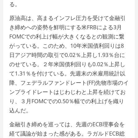
る。
原油高は、高まるインフレ圧力を受けて金融引
き締めへの姿勢を鮮明にする米FRBによる3月
FOMCでの利上げ幅が大きくなるとの観測に繋
がっている。このため、10年米国債利回りは8
日アジア時間の取引で0.02％上昇し1.93％台に
のせている。２年米国債利回りも0.02％上昇し
て1.31％を付けている。先週末の米雇用統計以
降、フェデラルファンドレート(FF)先物市場のイ
ンプライドレートはじわじわと上昇を続けてお
り、３月FOMCでの0.50％幅での利上げを織り
込んだ。
金融引き締めを巡っては、先週のECB理事会を
経て議論が始まった感がある。ラガルドECB総