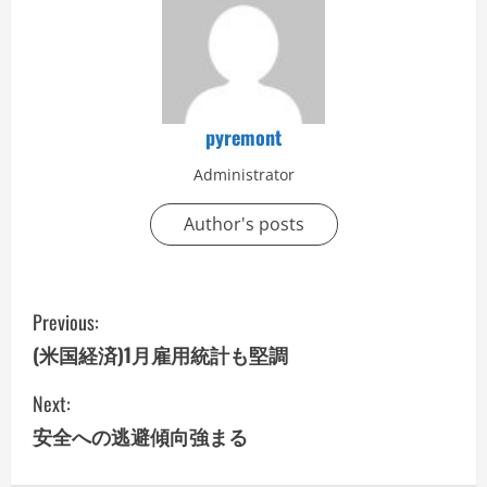
pyremont
Administrator
Author's posts
C
Previous:
o
(米国経済)1月雇用統計も堅調
n
Next:
安全への逃避傾向強まる
t