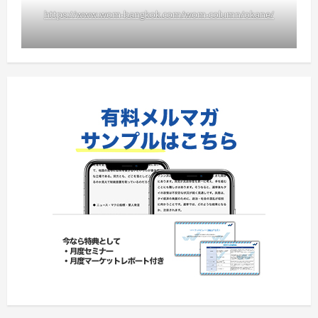
https://www.wom-bangkok.com/wom-column/okane/