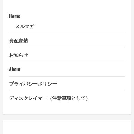
賃
金
の
Home
上
昇
傾
メルマガ
向
続
く
資産家塾
~
日
銀
お知らせ
の
追
加
利
About
上
げ
は
プライバシーポリシー
近
い
か？
ディスクレイマー（注意事項として）