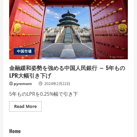
中国市場
金融緩和姿勢を強める中国人民銀行 ～ 5年もの
LPR大幅引き下げ
pyremont
2024年2月22日
5年ものLPRを0.25%幅で引き下
Read
Read More
more
about
金
融
緩
Home
和
姿