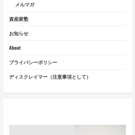
勢
メルマガ
を
強
め
資産家塾
る
中
国
お知らせ
人
民
銀
行
About
～
5
年
プライバシーポリシー
も
の
LPR
大
ディスクレイマー（注意事項として）
幅
引
き
下
げ