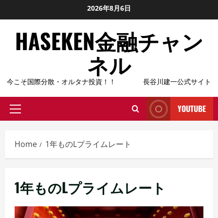
Skip
2026年8月6日
to
HASEKEN金融チャン
content
ネル
今こそ国際分散・オルタナ投資！！ 長谷川建一公式サイト
YOUTUBE
Primary
Menu
Home
1年ものLプライムレート
1年ものLプライムレート