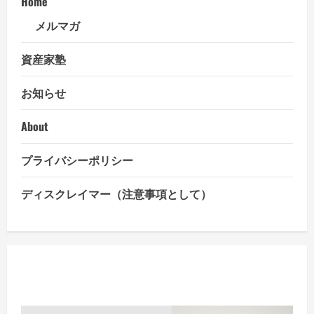
Home
３
弾！
『富
メルマガ
裕
層
の
資産家塾
た
め
の
お知らせ
オ
ル
タ
ナ
About
テ
ィ
ブ
プライバシーポリシー
投
資
の
教
ディスクレイマー（注意事項として）
科
書』
を
上
梓
し
ま
し
た