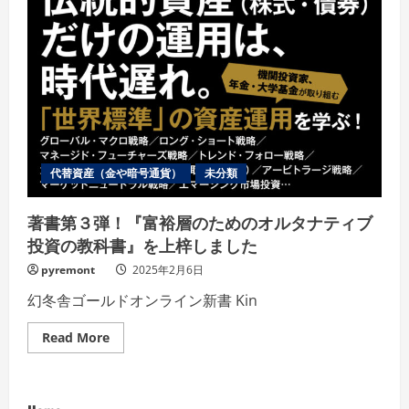
代替資産（金や暗号通貨）
未分類
著書第３弾！『富裕層のためのオルタナティブ
投資の教科書』を上梓しました
pyremont
2025年2月6日
幻冬舎ゴールドオンライン新書 Kin
Read
Read More
more
about
著
書
第