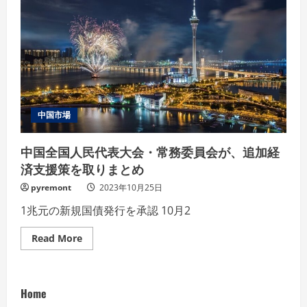
中国市場
中国全国人民代表大会・常務委員会が、追加経
済支援策を取りまとめ
pyremont
2023年10月25日
1兆元の新規国債発行を承認 10月2
Read
Read More
more
about
中
国
全
Home
国
人