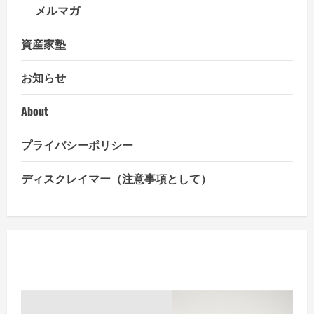
民
メルマガ
代
表
大
資産家塾
会・
常
務
お知らせ
委
員
会
が、
About
追
加
経
プライバシーポリシー
済
支
援
策
ディスクレイマー（注意事項として）
を
取
り
ま
と
め