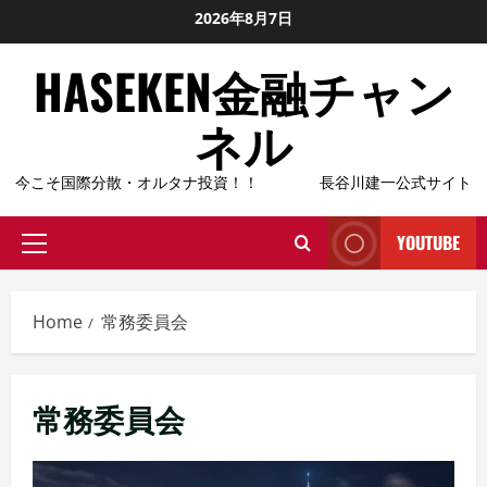
Skip
2026年8月7日
to
HASEKEN金融チャン
content
ネル
今こそ国際分散・オルタナ投資！！ 長谷川建一公式サイト
YOUTUBE
Primary
Menu
Home
常務委員会
常務委員会