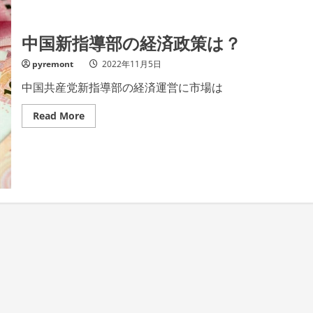
中国新指導部の経済政策は？
pyremont
2022年11月5日
中国共産党新指導部の経済運営に市場は
Read
Read More
more
about
中
国
新
指
導
部
の
経
済
政
策
は？