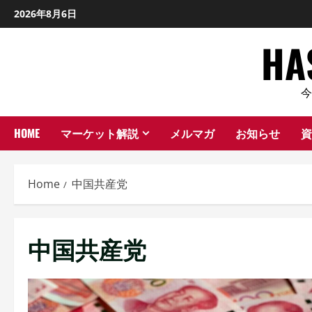
Skip
2026年8月6日
to
H
content
HOME
マーケット解説
メルマガ
お知らせ
資
Home
中国共産党
中国共産党