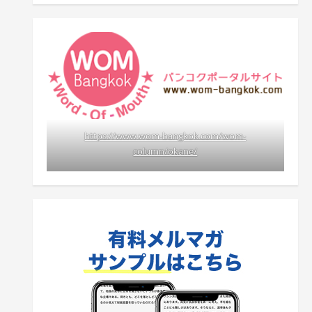
https://www.wom-bangkok.com/wom-
column/okane/