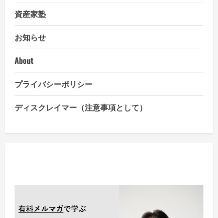
グ
ポ
資産家塾
イ
ン
ト
お知らせ
か
～
中
国
About
『追
加
経
プライバシーポリシー
済
対
策』
ディスクレイマー（注意事項として）