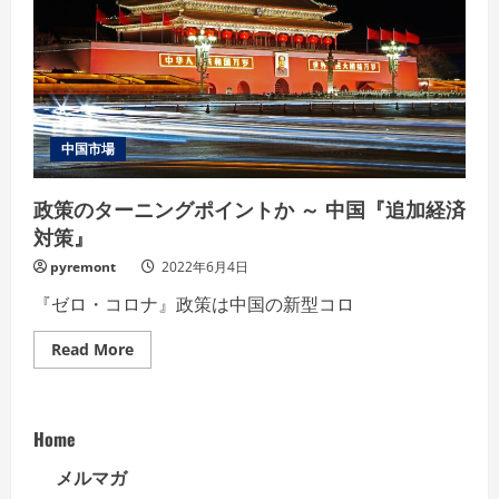
中国市場
政策のターニングポイントか ～ 中国『追加経済
対策』
pyremont
2022年6月4日
『ゼロ・コロナ』政策は中国の新型コロ
Read
Read More
more
about
政
策
の
Home
タ
ー
ニ
メルマガ
ン