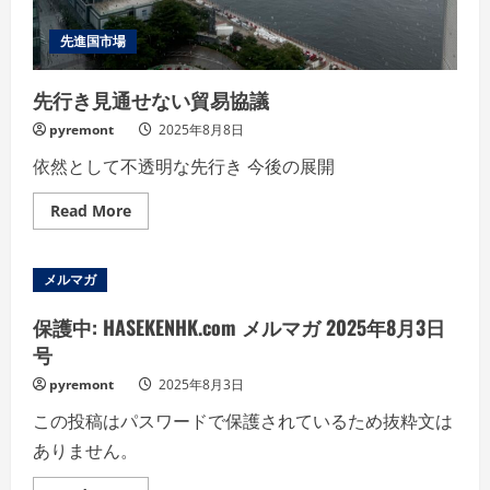
先進国市場
先行き見通せない貿易協議
pyremont
2025年8月8日
依然として不透明な先行き 今後の展開
Read
Read More
more
about
先
行
メルマガ
き
見
通
保護中: HASEKENHK.com メルマガ 2025年8月3日
せ
な
号
い
貿
pyremont
2025年8月3日
易
協
この投稿はパスワードで保護されているため抜粋文は
議
ありません。