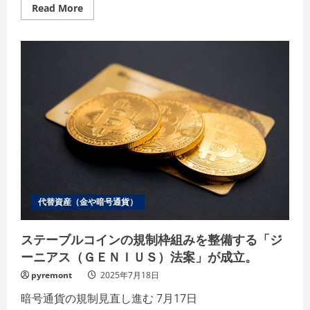
Read
Read More
more
about
参
議
院
選
挙
の
結
果
や
い
か
に？
代替資産（金や暗号通貨）
ステーブルコインの規制枠組みを整備する「ジ
ーニアス（ＧＥＮＩＵＳ）法案」が成立。
pyremont
2025年7月18日
暗号通貨の規制見直し進む 7月17日