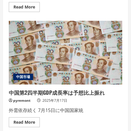
Read
Read More
more
about
ス
テ
ー
ブ
ル
コ
イ
ン
の
規
制
枠
組
み
を
中国市場
整
備
す
中国第2四半期GDP成長率は予想比上振れ
る
「ジ
ー
pyremont
2025年7月17日
ニ
ア
外需依存続く 7月15日に中国国家統
ス
（Ｇ
Ｅ
Read
Read More
Ｎ
more
Ｉ
about