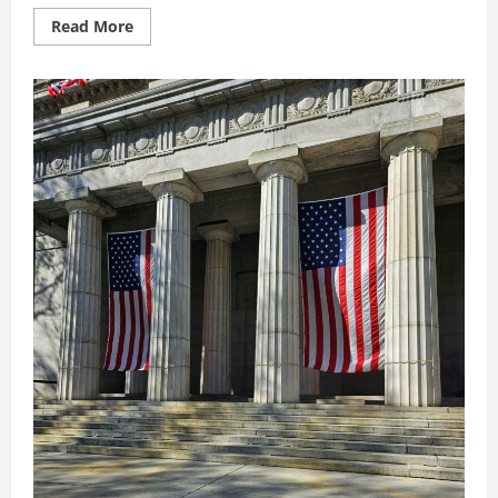
Read
Read More
more
about
貿
易
協
議
合
意
成
立
で、
日
銀
に
利
上
げ
余
地
も