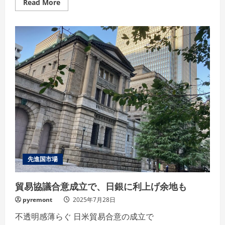
Read
Read More
more
about
保
護
中:
HASEKENHK.com
メ
ル
マ
ガ
2025
年
8
月
3
日
号
先進国市場
貿易協議合意成立で、日銀に利上げ余地も
pyremont
2025年7月28日
不透明感薄らぐ 日米貿易合意の成立で