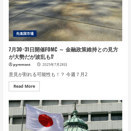
先進国市場
7月30ｰ31日開催FOMC ～ 金融政策維持との見方
が大勢だが波乱も⁉
pyremont
2025年7月28日
意見が割れる可能性も！？ 今週７月2
Read
Read More
more
about
7
月
30
ｰ
31
日
開
催
FOMC