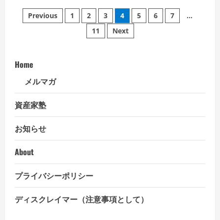
Ｕ
中
Ｓ）
投
国
Previous
1
2
3
4
5
6
7
…
法
第
案」
2
11
Next
が
稿
四
成
半
立。
期
の
GDP
成
Home
長
ペ
率
メルマガ
は
予
ー
想
比
資産家塾
上
ジ
振
れ
お知らせ
送
About
り
プライバシーポリシー
ディスクレイマー（注意事項として）