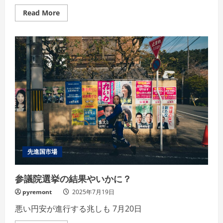
Read
Read More
more
about
保
護
中:
HASEKENHK.com
メ
ル
マ
ガ
2025
年
7
月
20
日
号
先進国市場
参議院選挙の結果やいかに？
pyremont
2025年7月19日
悪い円安が進行する兆しも 7月20日