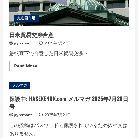
～
金
融
政
先進国市場
策
維
持
日米貿易交渉合意
と
の
見
pyremont
2025年7月23日
方
が
急転直下で合意した日米貿易交渉 ～
大
勢
だ
Read
Read More
が
more
波
about
乱
日
も⁉
米
メルマガ
貿
易
交
保護中: HASEKENHK.com メルマガ 2025年7月20日
渉
合
号
意
pyremont
2025年7月21日
この投稿はパスワードで保護されているため抜粋文は
ありません。