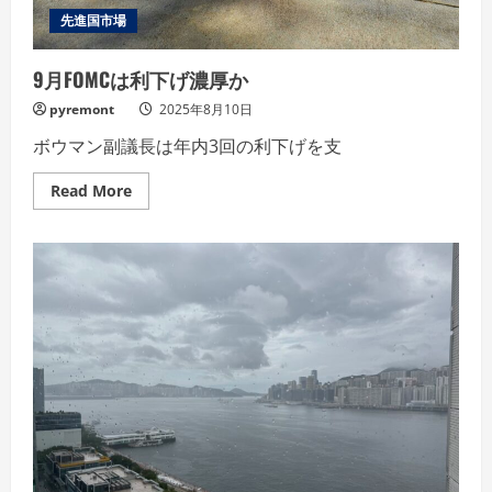
先進国市場
9月FOMCは利下げ濃厚か
pyremont
2025年8月10日
ボウマン副議長は年内3回の利下げを支
Read
Read More
more
about
9
月
FOMC
は
利
下
げ
濃
厚
か