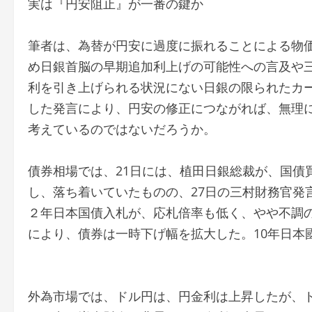
実は『円安阻止』が一番の鍵か
筆者は、為替が円安に過度に振れることによる物
め日銀首脳の早期追加利上げの可能性への言及や
利を引き上げられる状況にない日銀の限られたカ
した発言により、円安の修正につながれば、無理
考えているのではないだろうか。
債券相場では、21日には、植田日銀総裁が、国債
し、落ち着いていたものの、27日の三村財務官発
２年日本国債入札が、応札倍率も低く、やや不調
により、債券は一時下げ幅を拡大した。10年日本國
外為市場では、ドル円は、円金利は上昇したが、