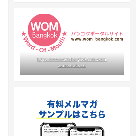
https://www.wom-bangkok.com/wom-
column/okane/