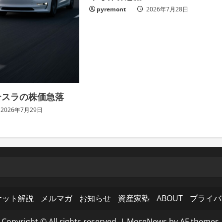
pyremont
2026年7月28日
テスラの株価急落
2026年7月29日
ケット解説
メルマガ
お知らせ
資産家塾
ABOUT
プライバ
Copyright © All rights reserved.
|
MoreNews
by AF themes.