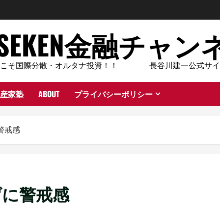
ASEKEN金融チャン
今こそ国際分散・オルタナ投資！！ 長谷川建一公式サイ
産家塾
ABOUT
プライバシーポリシー
警戒感
げに警戒感