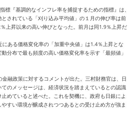
３指標『基調的なインフレ率を捕捉するための指標』は
効とされている「刈り込み平均値」の１月の伸び率は前
.2％上昇以来の高い伸びとなった。前月は同1.9％上昇だ
近にある価格変化率の「加重中央値」は1.4％上昇とな
変動分布で最も頻度の高い価格変化率を示す「最頻値」
の金融政策に対するコメントが出た。三村財務官は、日
いてのメッセージは、経済状況を踏まえているとの認識
け止めていると述べた。これを契機に、政府も日銀によ
しやすい環境が醸成されつつあるとの受け止め方が強ま