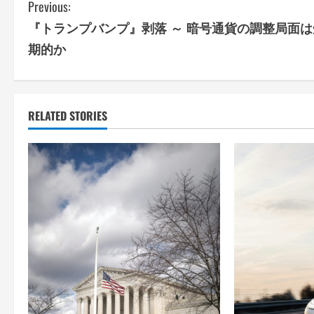
C
Previous:
『トランプバンプ』剥落 ～ 暗号通貨の調整局面は
o
期的か
n
t
RELATED STORIES
i
n
u
e
R
e
a