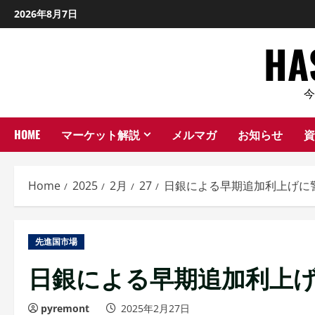
Skip
2026年8月7日
to
H
content
HOME
マーケット解説
メルマガ
お知らせ
資
Home
2025
2月
27
日銀による早期追加利上げに
先進国市場
日銀による早期追加利上
pyremont
2025年2月27日