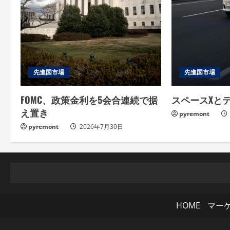
d
i
n
g
先進国市場
先進国市場
FOMC、政策金利を5会合連続で据
スペースXと
え置き
pyremont
pyremont
2026年7月30日
HOME
マー