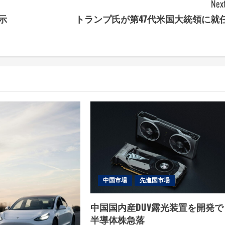
Next
示
トランプ氏が第47代米国大統領に就
中国市場
先進国市場
中国国内産DUV露光装置を開発で
半導体株急落