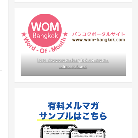
https://www.wom-bangkok.com/wom-
column/okane/