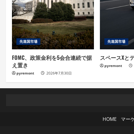
d
i
n
g
先進国市場
先進国市場
FOMC、政策金利を5会合連続で据
スペースXと
え置き
pyremont
pyremont
2026年7月30日
HOME
マー