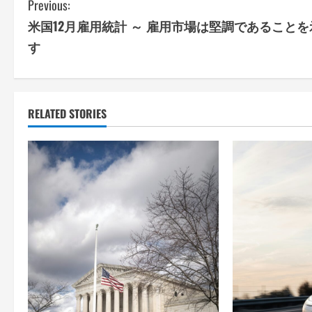
C
Previous:
米国12月雇用統計 ～ 雇用市場は堅調であることを
o
す
n
t
RELATED STORIES
i
n
u
e
R
e
a