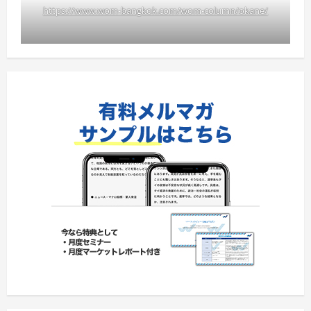
https://www.wom-bangkok.com/wom-column/okane/