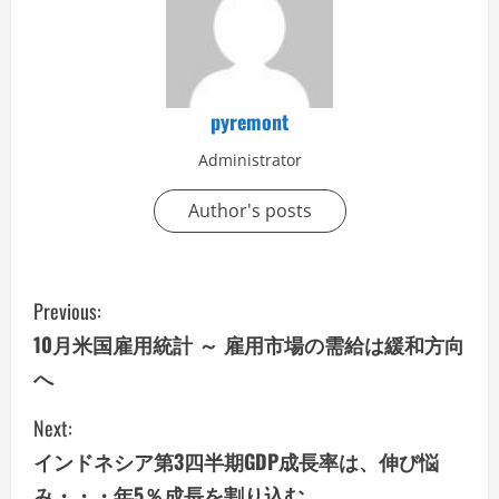
pyremont
Administrator
Author's posts
C
Previous:
o
10月米国雇用統計 ～ 雇用市場の需給は緩和方向
へ
n
Next:
t
インドネシア第3四半期GDP成長率は、伸び悩
i
み・・・年5％成長を割り込む