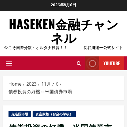
Skip
2026年8月6日
to
HASEKEN金融チャン
content
ネル
今こそ国際分散・オルタナ投資！！ 長谷川建一公式サイト
YOUTUBE
Primary
Menu
Home
2023
11月
6
債券投資の好機～米国債券市場
先進国市場
資産家塾（お金の学校）