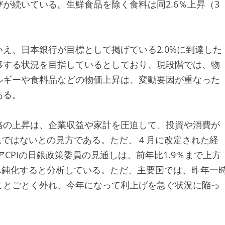
が続いている。生鮮食品を除く食料は同2.6％上昇（3
え、日本銀行が目標として掲げている2.0%に到達した
移する状況を目指しているとしており、現段階では、物
ルギーや食料品などの物価上昇は、変動要因が重なった
ある。
格の上昇は、企業収益や家計を圧迫して、投資や消費が
況ではないとの見方である。ただ、４月に改定された経
CPIの日銀政策委員の見通しは、前年比1.9％まで上方
1％へ鈍化すると分析している。ただ、主要国では、昨年一
ことごとく外れ、今年になって利上げを急ぐ状況に陥っ