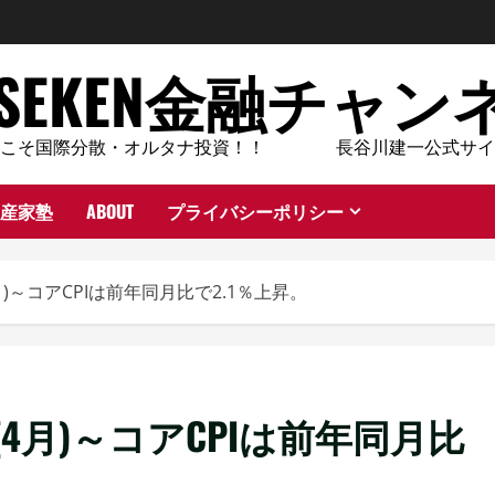
ASEKEN金融チャン
今こそ国際分散・オルタナ投資！！ 長谷川建一公式サイ
産家塾
ABOUT
プライバシーポリシー
月)～コアCPIは前年同月比で2.1％上昇。
(4月)～コアCPIは前年同月比