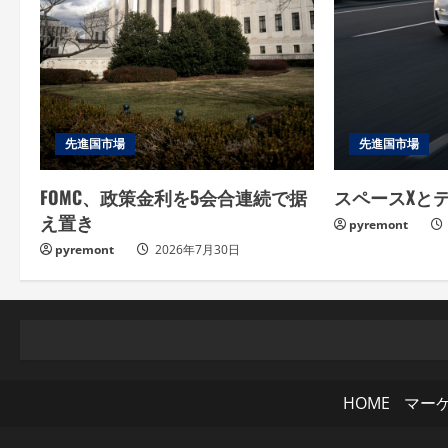
a
d
i
n
先進国市場
先進国市場
g
FOMC、政策金利を5会合連続で据
スペースXと
え置き
pyremont
pyremont
2026年7月30日
HOME
マー