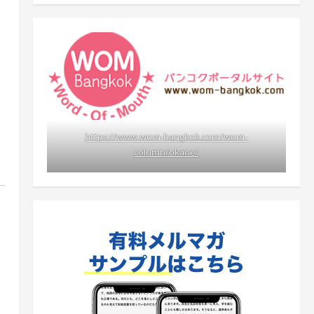
https://www.wom-bangkok.com/wom-
column/okane/