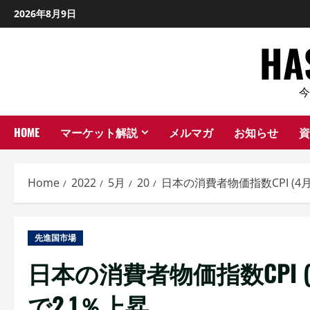
Skip
2026年8月9日
to
H
content
HOME
マーケット解説
メルマガ
お知らせ
資
Home
2022
5月
20
日本の消費者物価指数CPI (4
先進国市場
日本の消費者物価指数CPI 
で2.1％上昇。