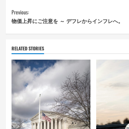
C
Previous:
物価上昇にご注意を ～ デフレからインフレへ。
o
n
t
RELATED STORIES
i
n
u
e
R
e