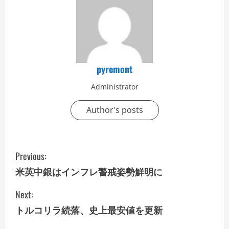
pyremont
Administrator
Author's posts
C
Previous:
o
米英中銀はインフレ警戒姿勢鮮明に
n
Next:
トルコリラ続落、史上最安値を更新
t