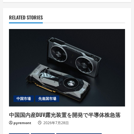
i
n
RELATED STORIES
u
e
R
e
a
d
中国市場
先進国市場
i
中国国内産DUV露光装置を開発で半導体株急落
n
pyremont
2026年7月28日
g