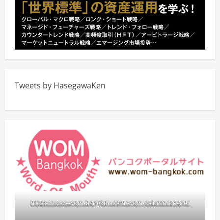
Tweets by HasegawaKen
https://www.wom-bangkok.com/wom-column/okane/