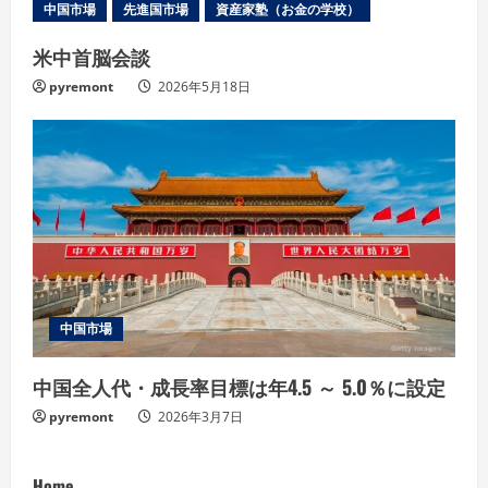
中国市場
先進国市場
資産家塾（お金の学校）
米中首脳会談
pyremont
2026年5月18日
中国市場
中国全人代・成長率目標は年4.5 ～ 5.0％に設定
pyremont
2026年3月7日
Home