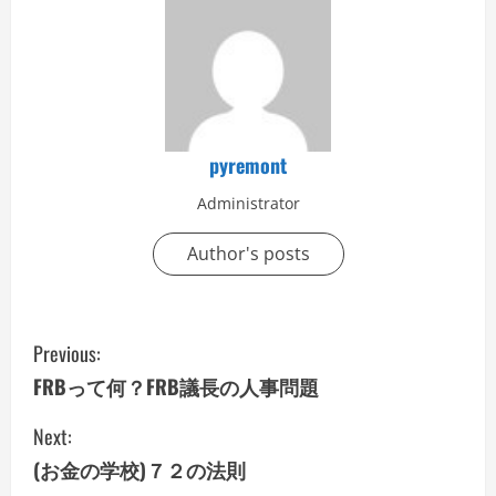
pyremont
Administrator
Author's posts
C
Previous:
o
FRBって何？FRB議長の人事問題
n
Next:
(お金の学校)７２の法則
t