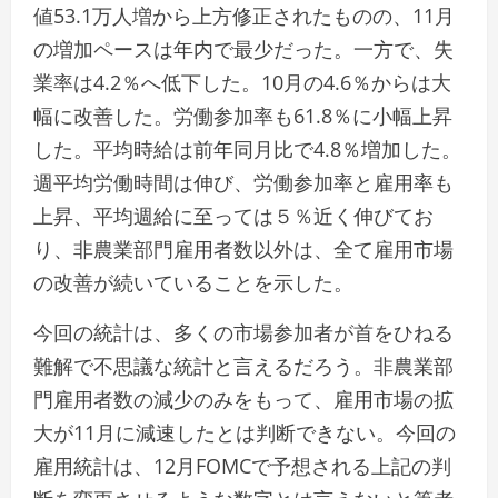
値53.1万人増から上方修正されたものの、11月
の増加ペースは年内で最少だった。一方で、失
業率は4.2％へ低下した。10月の4.6％からは大
幅に改善した。労働参加率も61.8％に小幅上昇
した。平均時給は前年同月比で4.8％増加した。
週平均労働時間は伸び、労働参加率と雇用率も
上昇、平均週給に至っては５％近く伸びてお
り、非農業部門雇用者数以外は、全て雇用市場
の改善が続いていることを示した。
今回の統計は、多くの市場参加者が首をひねる
難解で不思議な統計と言えるだろう。非農業部
門雇用者数の減少のみをもって、雇用市場の拡
大が11月に減速したとは判断できない。今回の
雇用統計は、12月FOMCで予想される上記の判