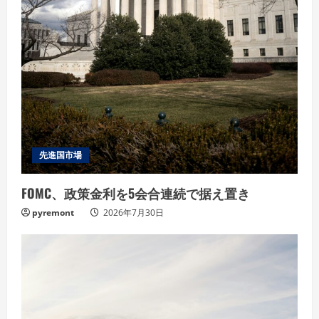
g
先進国市場
FOMC、政策金利を5会合連続で据え置き
pyremont
2026年7月30日