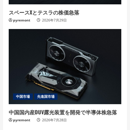
スペースXとテスラの株価急落
pyremont
2026年7月29日
中国市場
先進国市場
中国国内産DUV露光装置を開発で半導体株急落
pyremont
2026年7月28日